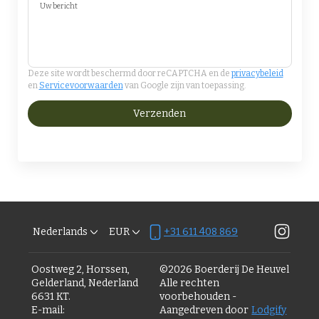
Uw bericht
Deze site wordt beschermd door reCAPTCHA en de
privacybeleid
en
Servicevoorwaarden
van Google zijn van toepassing.
Verzenden
Nederlands
EUR
+31 611 408 869
Oostweg 2, Horssen,
©
2026
Boerderij De Heuvel
Gelderland, Nederland
Alle rechten
6631 KT
.
voorbehouden
-
E-mail
:
Aangedreven door
Lodgify