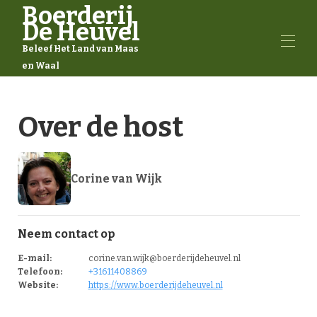
Boerderij
De Heuvel
Beleef Het Land van Maas
en Waal
Welkom
Over de host
Appartement
Locatie
Activiteiten
Beoordelingen
Corine van Wijk
Contact
Neem contact op
E-mail
:
corine.van.wijk@boerderijdeheuvel.nl
Telefoon
:
+31611408869
Website
:
https://www.boerderijdeheuvel.nl