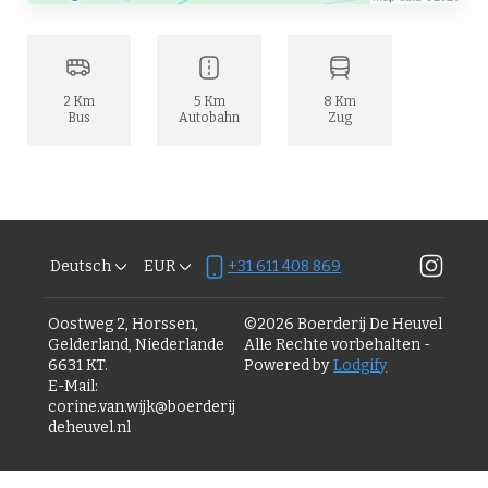
2 Km
5 Km
8 Km
Bus
Autobahn
Zug
Deutsch
EUR
+31 611 408 869
Oostweg 2, Horssen,
©
2026
Boerderij De Heuvel
Gelderland, Niederlande
Alle Rechte vorbehalten
-
6631 KT
.
Powered by
Lodgify
E-Mail
:
corine.van.wijk@boerderij
deheuvel.nl